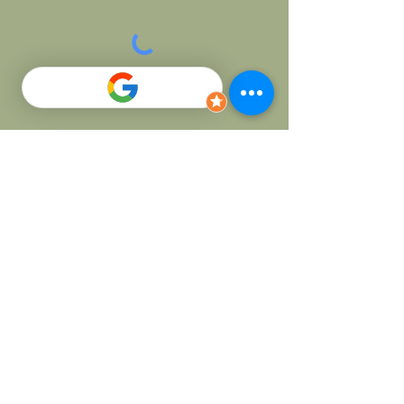
Skicka
SOCIALS
Facebook
Instagram
Nybodalsvägen 7
291 51 Kristianstad
info@thaicha-da.se
Tel:
0790 327 764