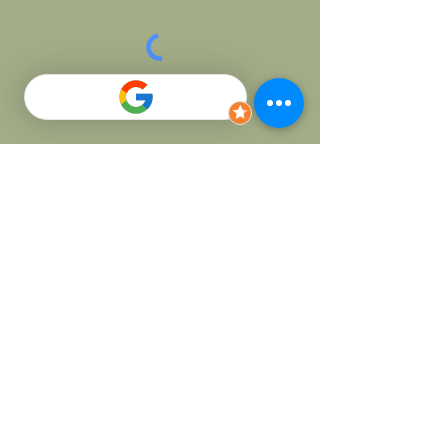
Skicka
SOCIALS
Facebook
Instagram
Nybodalsvägen 7
291 51 Kristianstad
info@thaicha-da.se
Tel:
0790 327 764