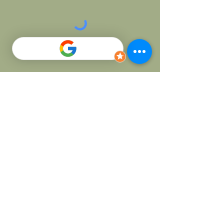
Skicka
SOCIALS
Facebook
Instagram
Nybodalsvägen 7
291 51 Kristianstad
info@thaicha-da.se
Tel:
0790 327 764