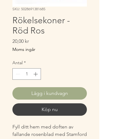
SKU: 5028691381685
Rökelsekoner -
Röd Ros
Pris
20,00 kr
Moms ingår
Antal
*
Lägg i kundvagn
Köp nu
Fyll ditt hem med doften av
fallande rosenblad med Stamford