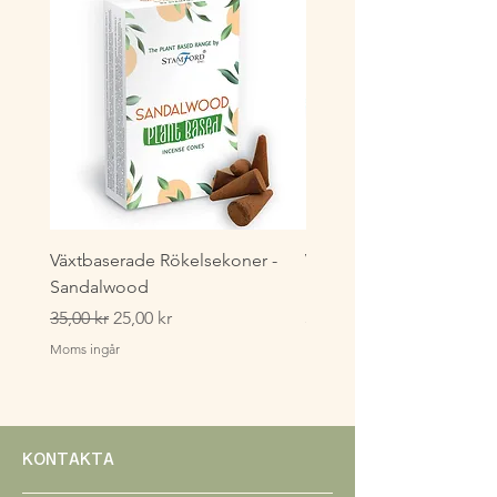
Växtbaserade Rökelsekoner -
Växtbaserade Masala
Sandalwood
Rökelsestickor - Lavende
Ordinarie pris
Reapris
Pris
35,00 kr
25,00 kr
35,00 kr
Moms ingår
Moms ingår
KONTAKTA