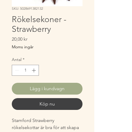
SKU: 5028691382132
Rökelsekoner -
Strawberry
Pris
20,00 kr
Moms ingår
Antal
*
Lägg i kundvagn
Köp nu
Stamford Strawberry
rökelsekottar är bra för att skapa