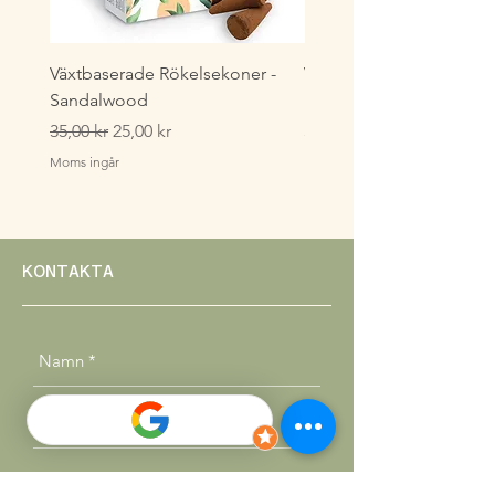
Växtbaserade Rökelsekoner -
Växtbaserade Masala
Sandalwood
Rökelsestickor - Lavende
Ordinarie pris
Reapris
Pris
35,00 kr
25,00 kr
35,00 kr
Moms ingår
Moms ingår
KONTAKTA