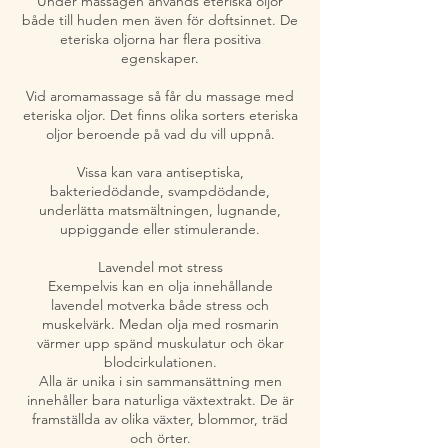
Under massagen används eteriska oljor
både till huden men även för doftsinnet. De
eteriska oljorna har flera positiva
egenskaper.
Vid aromamassage så får du massage med
eteriska oljor. Det finns olika sorters eteriska
oljor beroende på vad du vill uppnå.
Vissa kan vara antiseptiska,
bakteriedödande, svampdödande,
underlätta matsmältningen, lugnande,
uppiggande eller stimulerande.
Lavendel mot stress
Exempelvis kan en olja innehållande
lavendel motverka både stress och
muskelvärk. Medan olja med rosmarin
värmer upp spänd muskulatur och ökar
blodcirkulationen.
Alla är unika i sin sammansättning men
innehåller bara naturliga växtextrakt. De är
framställda av olika växter, blommor, träd
och örter.