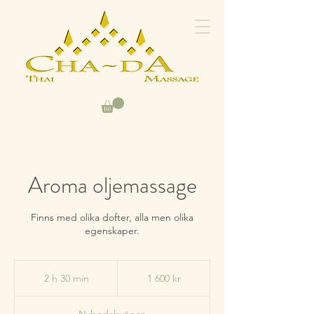
Aroma oljemassage
Finns med olika dofter, alla men olika
egenskaper.
1 600
svenska
2 h 30 min
2
1 600 kr
kronor
h
3