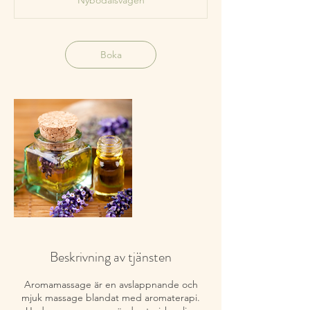
Nybodalsvägen
0
m
i
n
Boka
Beskrivning av tjänsten
Aromamassage är en avslappnande och
mjuk massage blandat med aromaterapi.