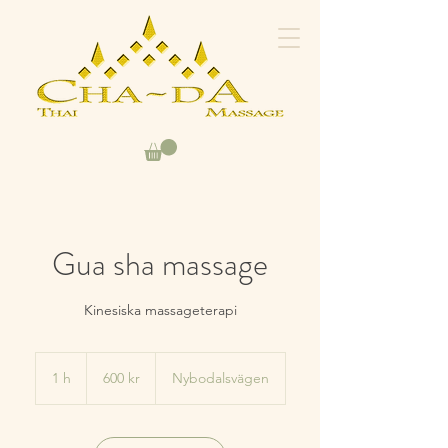
Gua sha massage
Kinesiska massageterapi
600
svenska
1 h
1
600 kr
Nybodalsvägen
kronor