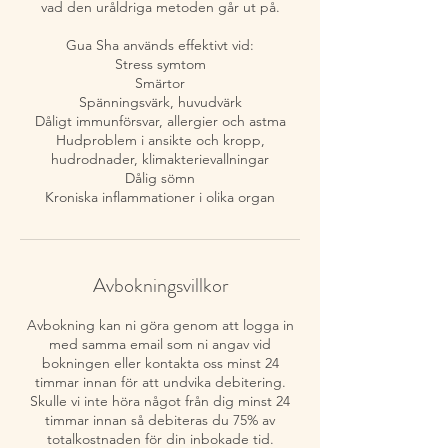
vad den uråldriga metoden går ut på.
Gua Sha används effektivt vid:
Stress symtom
Smärtor
Spänningsvärk, huvudvärk
Dåligt immunförsvar, allergier och astma
Hudproblem i ansikte och kropp,
hudrodnader, klimakterievallningar
Dålig sömn
Kroniska inflammationer i olika organ
Avbokningsvillkor
Avbokning kan ni göra genom att logga in
med samma email som ni angav vid
bokningen eller kontakta oss minst 24
timmar innan för att undvika debitering.
Skulle vi inte höra något från dig minst 24
timmar innan så debiteras du 75% av
totalkostnaden för din inbokade tid.