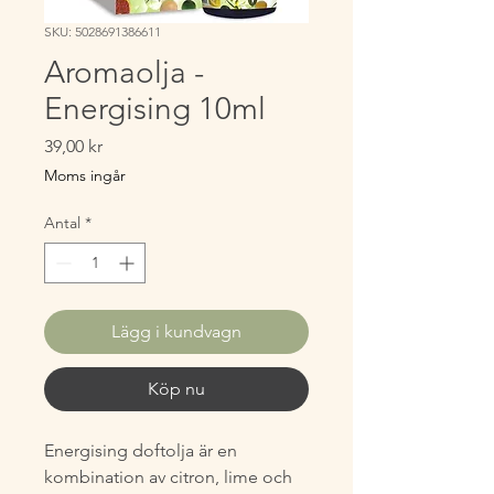
SKU: 5028691386611
Aromaolja -
Energising 10ml
Pris
39,00 kr
Moms ingår
Antal
*
Lägg i kundvagn
Köp nu
Energising doftolja är en
kombination av citron, lime och