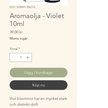
SKU: 5028691386376
Aromaolja - Violet
10ml
Pris
39,00 kr
Moms ingår
Antal
*
Lägg i kundvagn
Köp nu
Viol blommor har en mycket stark
och distinkt doft.