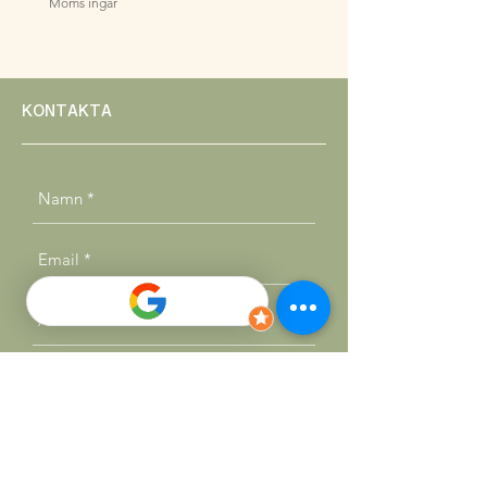
Moms ingår
Moms ingår
KONTAKTA