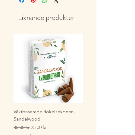
Liknande produkter
Växtbaserade Rökelsekoner -
Växtbaserade Masala
Sandalwood
Rökelsestickor - Lavende
Ordinarie pris
Reapris
Pris
35,00 kr
25,00 kr
35,00 kr