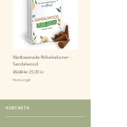
Växtbaserade Rökelsekoner -
Växtbaserade Masala
Sandalwood
Rökelsestickor - Lavende
Ordinarie pris
Reapris
Pris
35,00 kr
25,00 kr
35,00 kr
Moms ingår
Moms ingår
KONTAKTA