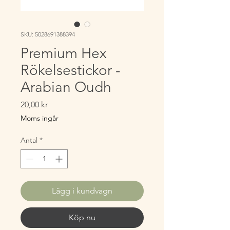
SKU: 5028691388394
Premium Hex
Rökelsestickor -
Arabian Oudh
Pris
20,00 kr
Moms ingår
Antal
*
Lägg i kundvagn
Köp nu