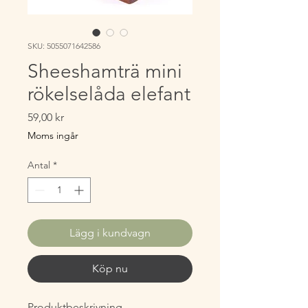
SKU: 5055071642586
Sheeshamträ mini
rökelselåda elefant
Pris
59,00 kr
Moms ingår
Antal
*
Lägg i kundvagn
Köp nu
Produktbeskrivning