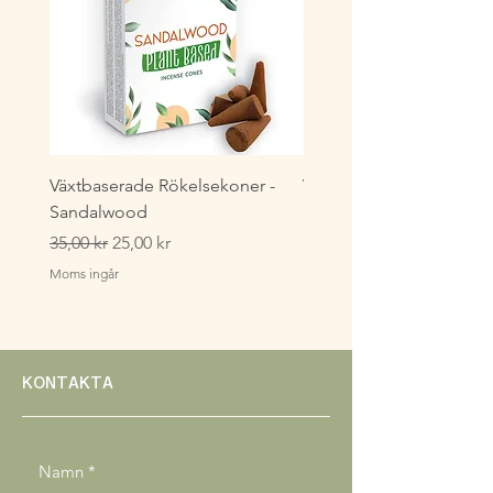
Växtbaserade Rökelsekoner -
Växtbaserade Masala
Sandalwood
Rökelsestickor - Lavende
Ordinarie pris
Reapris
Pris
35,00 kr
25,00 kr
35,00 kr
Moms ingår
Moms ingår
KONTAKTA